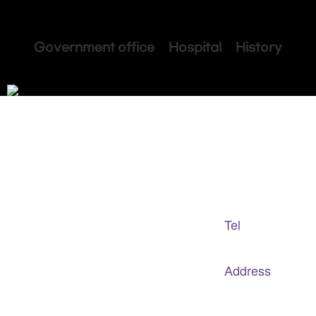
Government office Hospital History
Adapted Content Service
GB CULTURE
Tel
gbculture@gbculture.com
070.4240.2301
Address
대구
광역