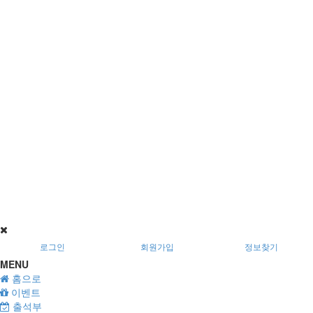
시 남구 이천로 128, 3층
서울특별시 광진구 아차산로78길 56, 2층
로그인
회원가입
정보찾기
MENU
홈으로
이벤트
출석부