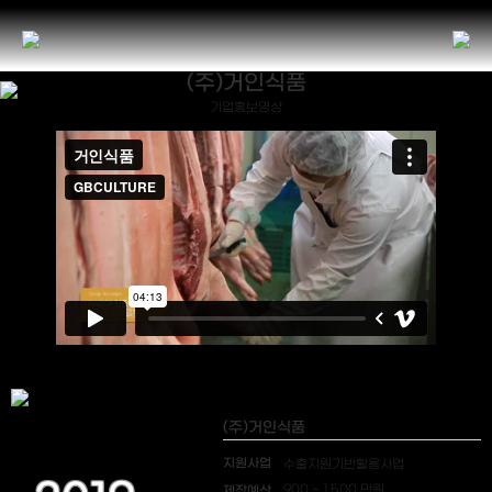
(주)거인식품
기업홍보영상
(주)거인식품
지원사업
수출지원기반활용사업
제작예산
900 ~ 1,500 만원