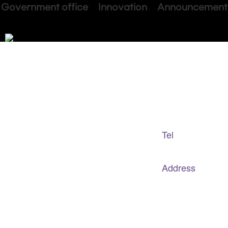
Government office Innovation Announcement
Adapted Content Service
GB CULTURE
Tel
gbculture@gbculture.com
070.4240.2301
Address
대구
광역
시 남구 이천로 128, 3층
서울특별시 광진구 아차산로78길 56, 2층