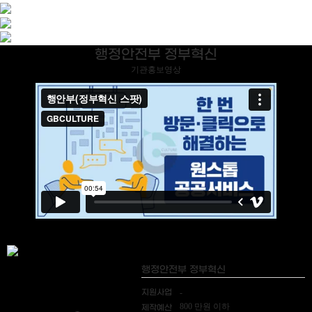
행정안전부 정부혁신
기관홍보영상
행정안전부 정부혁신
지원사업
-
800 만원 이하
제작예산