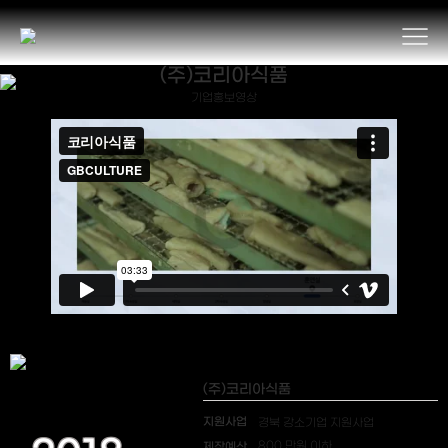
(주)코리아식품
기업홍보영상
(주)코리아식품
지원사업
경북 강소기업 지원사업
제작예산
800 만원 이하