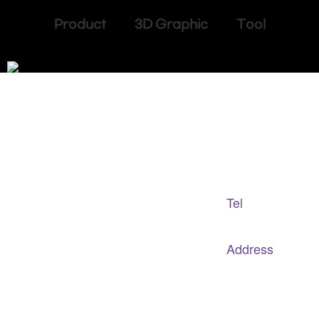
Product 3D Graphic Tool
Adapted Content Service
GB CULTURE
Tel
gbculture@gbculture.com
070.4240.2301
Address
대구
광역
시 남구 이천로 128, 3층