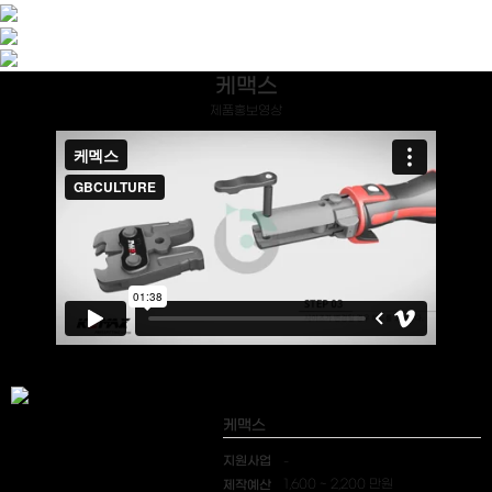
케맥스
제품홍보영상
케맥스
지원사업
-
제작예산
1,600 ~ 2,200 만원