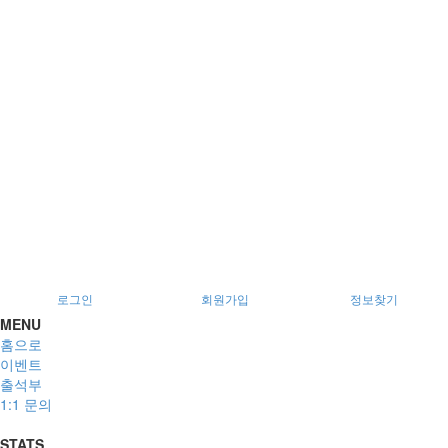
서울특별시 광진구 아차산로78길 56, 2층
로그인
회원가입
정보찾기
MENU
홈으로
이벤트
출석부
1:1 문의
STATS