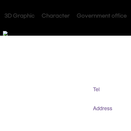
3D Graphic Character Government office
Adapted Content Service
GB CULTURE
Tel
gbculture@gbculture.com
070.4240.2301
Address
대구
광역
시 남구 이천로 128, 3층