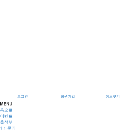
서울특별시 광진구 아차산로78길 56, 2층
로그인
회원가입
정보찾기
MENU
홈으로
이벤트
출석부
1:1 문의