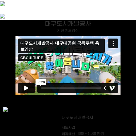
대구도시개발공사
기관홍보영상
대구도시개발공사
지원사업
-
900 ~ 1,500 만원
제작예산