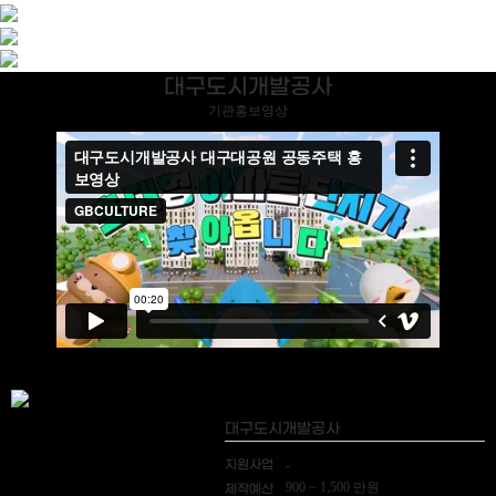
대구도시개발공사
기관홍보영상
대구도시개발공사
지원사업
-
900 ~ 1,500 만원
제작예산