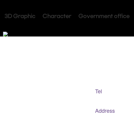
3D Graphic Character Government office
Adapted Content Service
GB CULTURE
Tel
gbculture@gbculture.com
070.4240.2301
Address
대구
광역
시 남구 이천로 128, 3층