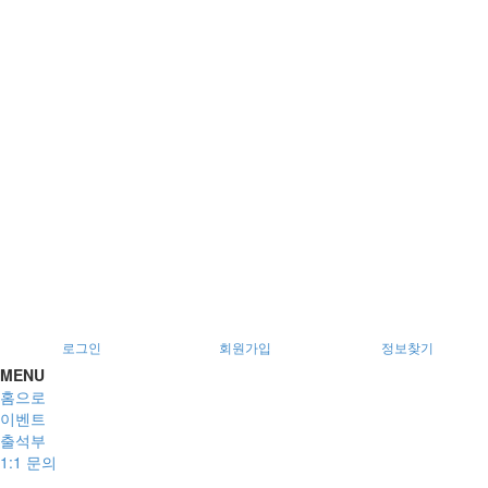
서울특별시 광진구 아차산로78길 56, 2층
로그인
회원가입
정보찾기
MENU
홈으로
이벤트
출석부
1:1 문의