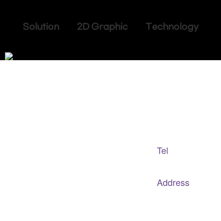
Solution 2D Graphic Technology
Adapted Content Service
GB CULTURE
Tel
gbculture@gbculture.com
070.4240.2301
Address
대구
광역
시 남구 이천로 128, 3층