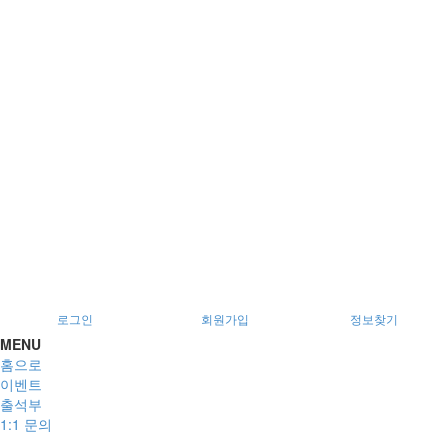
서울특별시 광진구 아차산로78길 56, 2층
로그인
회원가입
정보찾기
MENU
홈으로
이벤트
출석부
1:1 문의