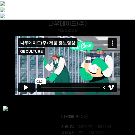
나우메이드(주)
제품홍보영상
나우메이드(주)
지원사업
수출지원기반활용사업
제작예산
900 ~ 1,500 만원