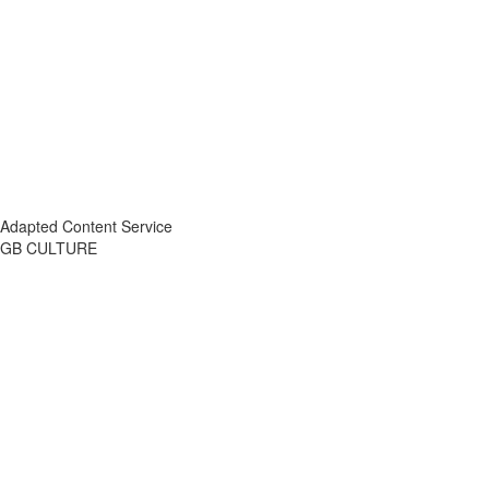
Adapted Content Service
GB CULTURE
About
Portfolio
Process
R&D