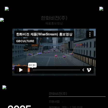
한화비전(주)
제품홍보영상
한화비전(주)
지원사업
-
900 ~ 1,500 만원
제작예산