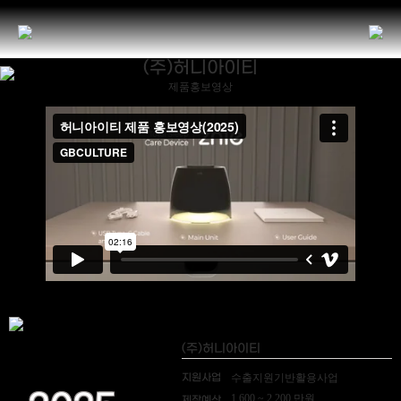
(주)허니아이티
제품홍보영상
(주)허니아이티
지원사업
수출지원기반활용사업
1,600 ~ 2,200 만원
제작예산