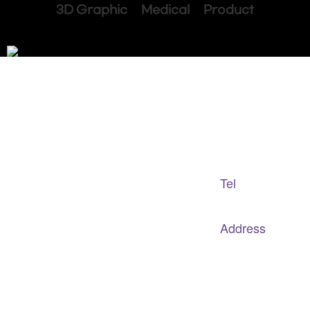
3D Graphic Medical Product
Adapted Content Service
GB CULTURE
Tel
gbculture@gbculture.com
070.4240.2301
Address
대구
광역
시 남구 이천로 128, 3층
서울특별시 광진구 아차산로78길 56, 2층