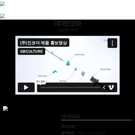
(주)인코아
제품홍보영상
(주)인코아
지원사업
-
제작예산
900 ~ 1,500 만원