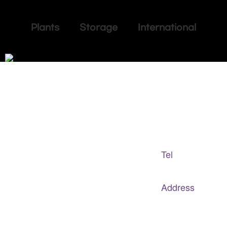
Plants Storage International
Adapted Content Service
GB CULTURE
Tel
gbculture@gbculture.com
070.4240.2301
Address
대구
광역
시 남구 이천로 128, 3층