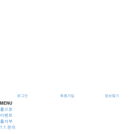
서울특별시 광진구 아차산로78길 56, 2층
로그인
회원가입
정보찾기
MENU
홈으로
이벤트
출석부
1:1 문의