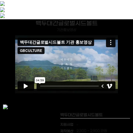
백두대간글로벌시드볼트
기관홍보영상
백두대간글로벌시드볼트
지원사업
-
제작예산
2,300 ~ 2,900 만원