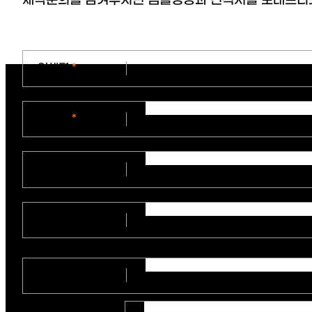
제작문의를 남겨주시면 샘플영상과 견적서를 보내드리
업체명
*
연락처
*
부서
(직위)
지원사업명
참고영상링크