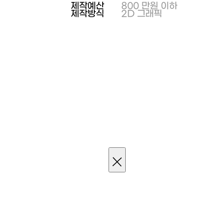
제작예산
800 만원 이하
제작방식
2D 그래픽