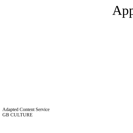
App
Adapted Content Service
GB CULTURE
About
Portfolio
Process