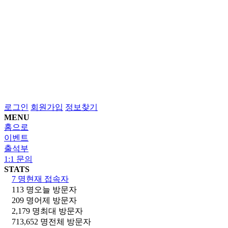
R&D
로그인
회원가입
정보찾기
MENU
홈으로
이벤트
출석부
1:1 문의
STATS
7 명
현재 접속자
113 명
오늘 방문자
209 명
어제 방문자
2,179 명
최대 방문자
713,652 명
전체 방문자