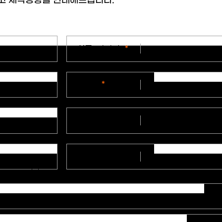
고 제작방향을 안내해드립니다.
이름
(담당자)
*
이메일
*
예산
제작일정
없음