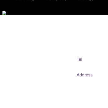
Adapted Content Service
GB CULTURE
Tel
gbculture@gbculture.com
070.4240.2301
Address
대구
광역
시 남구 이천로 128, 3층
서울특별시 광진구 아차산로78길 56, 2층