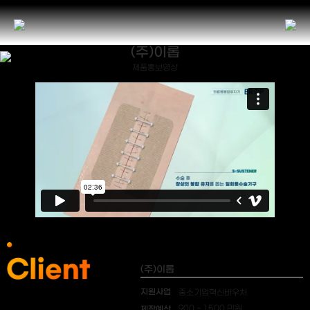
(주)이롭
제품홍보영상
(주)이롭
지원사업
중소기업혁신바우처
제작예산
900 ~ 1,500 만원