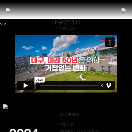
대구광역시
기관홍보영상
대구광역시
지원사업
-
3000 만원 이상
제작예산