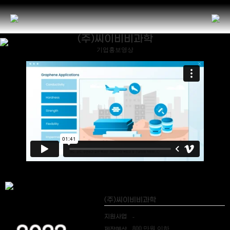
(주)씨이비비과학
기업홍보영상
(주)씨이비비과학
지원사업
-
800 만원 이하
제작예산