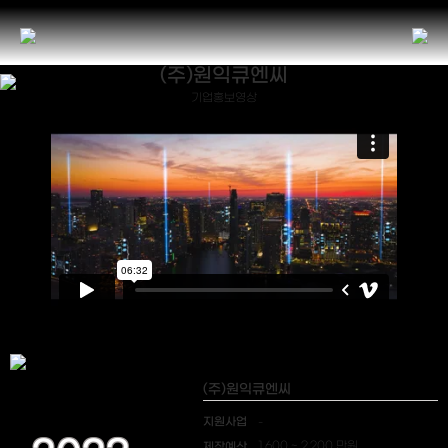
(주)원익큐엔씨
기업홍보영상
(주)원익큐엔씨
지원사업
-
제작예산
1,600 ~ 2,200 만원