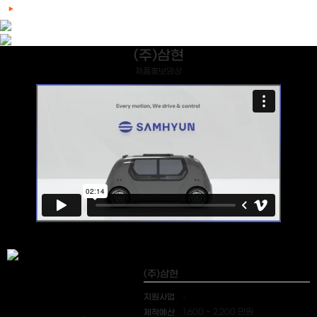
(주)삼현
제품홍보영상
(주)삼현
지원사업
-
제작예산
1,600 ~ 2,200 만원