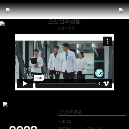
오산한국병원
기관홍보영상
오산한국병원
지원사업
-
2,300 ~ 2,900 만원
제작예산