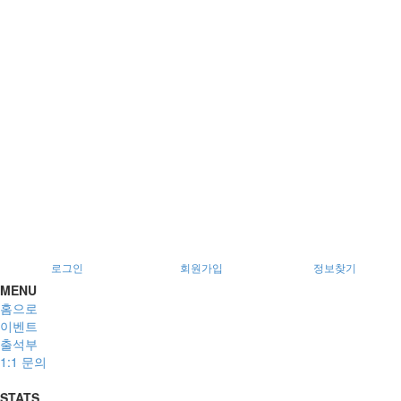
서울특별시 광진구 아차산로78길 56, 2층
로그인
회원가입
정보찾기
MENU
홈으로
이벤트
출석부
1:1 문의
STATS