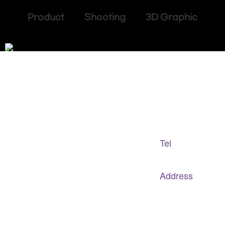
Product Shooting 3D Graphic
Adapted Content Service
GB CULTURE
Tel
gbculture@gbculture.com
070.4240.2301
Address
대구
광역
시 남구 이천로 128, 3층