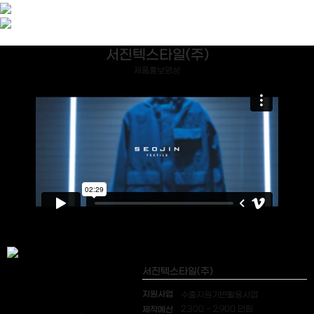
서진텍스타일(주)
제품홍보영상
서진텍스타일(주)
지원사업
수출지원기반활용사업
제작예산
2,300 ~ 2,900 만원