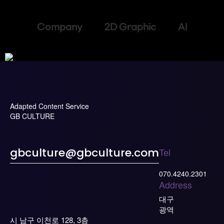
Company 2D Graphic AI
Adapted Content Service
GB CULTURE
Tel
gbculture@gbculture.com
070.4240.2301
Address
대구
광역
시 남구 이천로 128, 3층