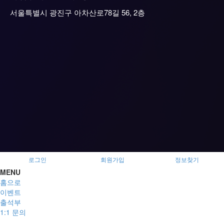
서울특별시 광진구 아차산로78길 56, 2층
로그인
회원가입
정보찾기
MENU
홈으로
이벤트
출석부
1:1 문의