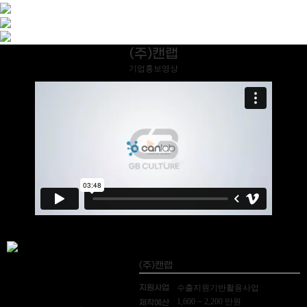
(주)캔랩
기업홍보영상
(주)캔랩
지원사업
수출지원기반활용사업
1,600 ~ 2,200 만원
제작예산