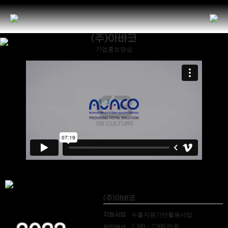
(주)아바코
기업홍보영상
(주)아바코
지원사업
수출지원기반활용사업
2,300 ~ 2,900 만원
제작예산