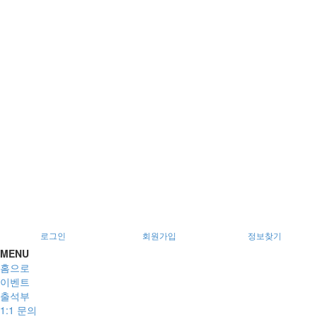
시 남구 이천로 128, 3층
서울특별시 광진구 아차산로78길 56, 2층
로그인
회원가입
정보찾기
MENU
홈으로
이벤트
출석부
1:1 문의