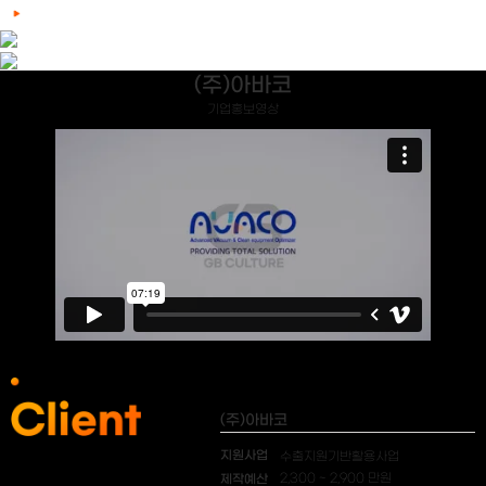
(주)아바코
기업홍보영상
(주)아바코
지원사업
수출지원기반활용사업
제작예산
2,300 ~ 2,900 만원