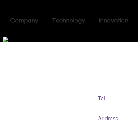
Company Technology Innovation
Adapted Content Service
GB CULTURE
Tel
gbculture@gbculture.com
070.4240.2301
Address
대구
광역