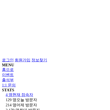
로그인
회원가입
정보찾기
MENU
홈으로
이벤트
출석부
1:1 문의
STATS
4 명
현재 접속자
129 명
오늘 방문자
214 명
어제 방문자