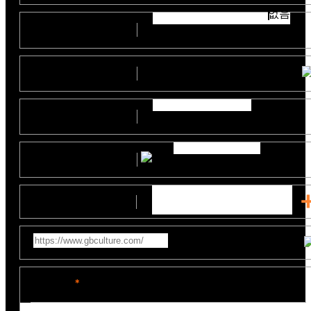
없음
부서
(직위)
예산
지원사업명
제작일정
참고영상링크
문의내용
*