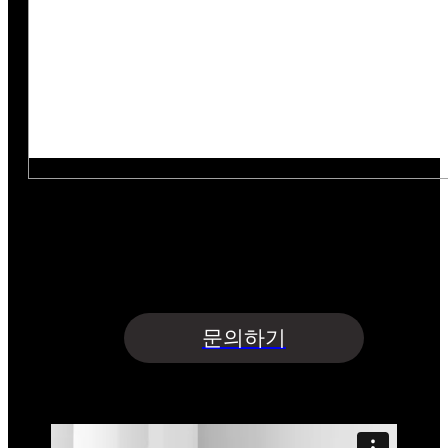
아래의 목적으로 개인정보를 수집 및 이용하여
개인정보를 안전하게 취급하는데 최선을 다합니다.
수집항목 : 업체명·담당자명·연락처·이메일·지원사업명
수집목적 : 문의글 접수 및 상담 | 보유기간 : 5년
개인정보수집 및 이용에 동의합니다.
문의하기
(주)뉴트리케어
제품홍보영상