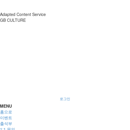
Adapted Content Service
GB CULTURE
About
Portfolio
Process
R&D
로그인
MENU
홈으로
이벤트
출석부
1:1 문의