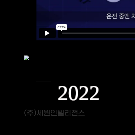
2022
(주)세원인텔리전스