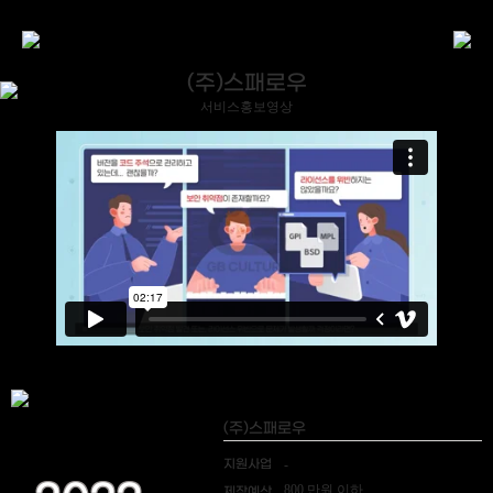
(주)스패로우
서비스홍보영상
(주)스패로우
지원사업
-
800 만원 이하
제작예산