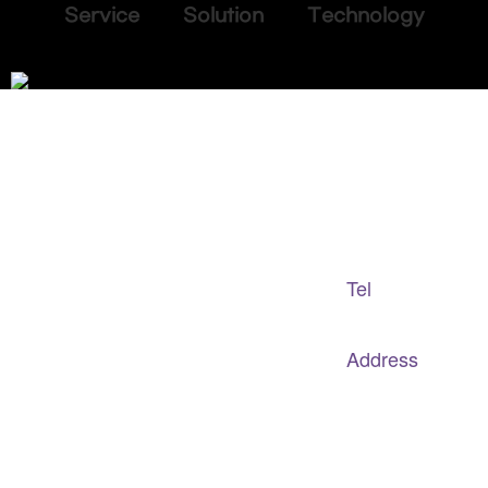
Service Solution Technology
Adapted Content Service
GB CULTURE
Tel
gbculture@gbculture.com
070.4240.2301
Address
대구
광역
시 남구 이천로 128, 3층
서울특별시 광진구 아차산로78길 56, 2층