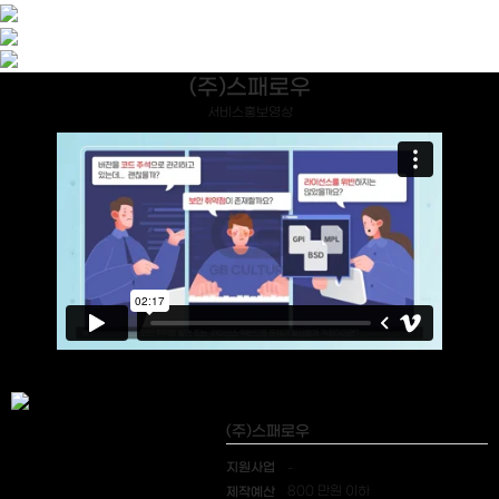
(주)스패로우
서비스홍보영상
(주)스패로우
지원사업
-
제작예산
800 만원 이하