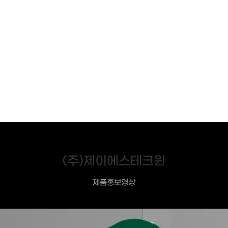
(주)제이에스테크윈
제품홍보영상