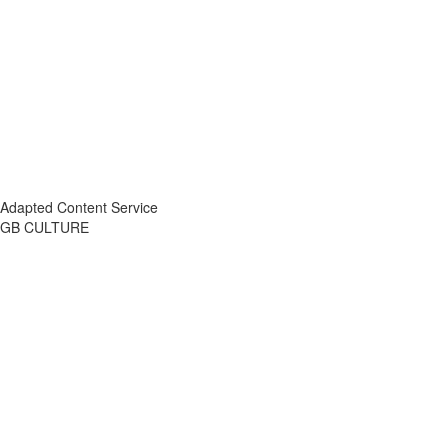
Adapted Content Service
GB CULTURE
About
Portfolio
Process
R&D