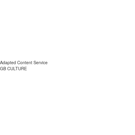
Adapted Content Service
GB CULTURE
About
Portfolio
Process
R&D