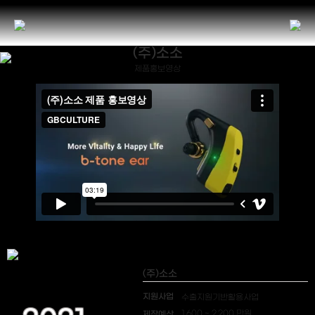
(주)소소
제품홍보영상
(주)소소
지원사업
수출지원기반활용사업
제작예산
1,600 ~ 2,200 만원