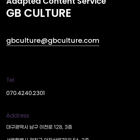
Adapted Content Service
GB CULTURE
gbculture@gbculture.com
Tel
070.4240.2301
Address
대구광역시 남구 이천로 128, 3층