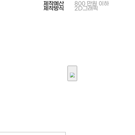
제작예산
800 만원 이하
제작방식
2D그래픽