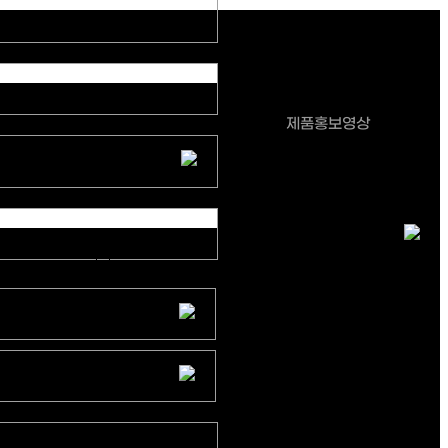
(주)엠모니터
제품홍보영상
정해진 기한 없음