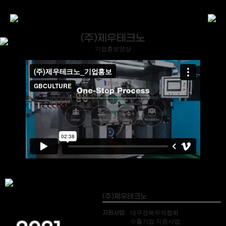
(주)제우테크노
기업홍보영상
(주)제우테크노
지원사업
대구경북무역협회
수출기업 지원사업