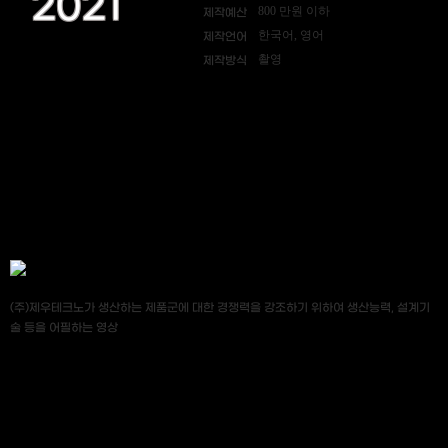
2021
800 만원 이하
제작예산
한국어, 영어
제작언어
촬영
제작방식
(주)제우테크노가 생산하는 제품군에 대한 경쟁력을 강조하기 위하여 생산능력, 설계기
술 등을 어필하는 영상