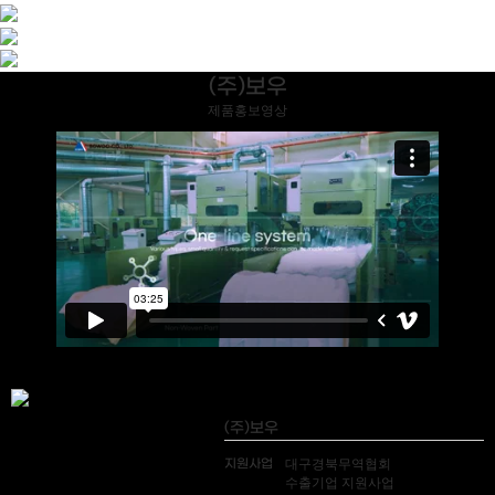
(주)보우
제품홍보영상
(주)보우
지원사업
대구경북무역협회
수출기업 지원사업