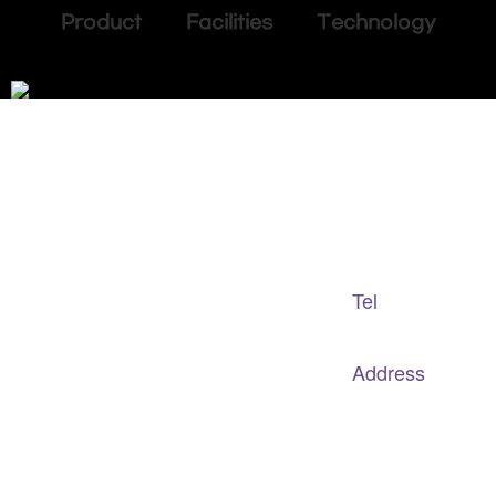
Product Facilities Technology
Adapted Content Service
GB CULTURE
Tel
gbculture@gbculture.com
070.4240.2301
Address
대구
광역
시 남구 이천로 128, 3층
서울특별시 광진구 아차산로78길 56, 2층