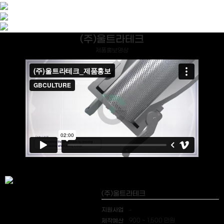
(주)울트라테크
제품홍보영상
(주)울트라테크
지원사업
-
제작예산
900 ~ 1,500 만원