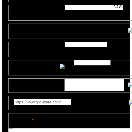
없음
부서
(직위)
예산
지원사업명
제작일정
참고영상링크
문의내용
*