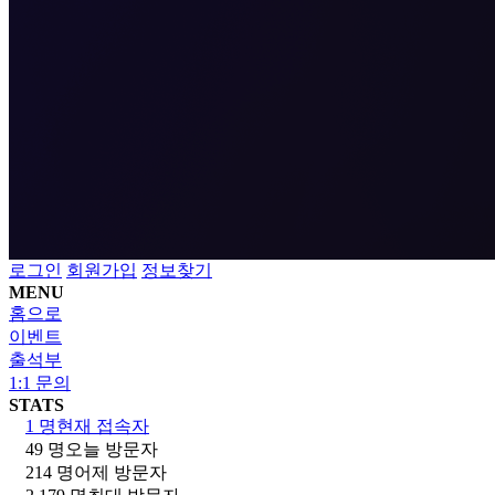
로그인
회원가입
정보찾기
MENU
홈으로
이벤트
출석부
1:1 문의
STATS
1 명
현재 접속자
49 명
오늘 방문자
214 명
어제 방문자