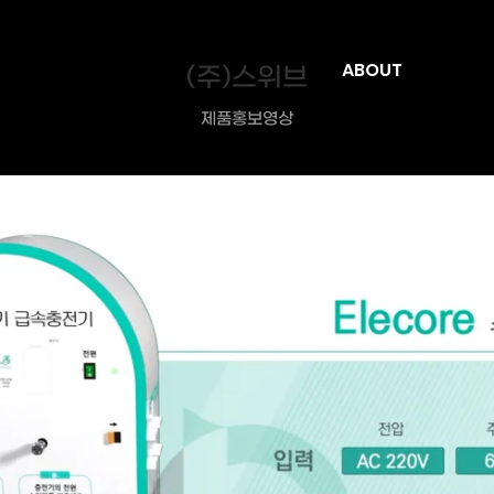
(주)스위브
ABOUT
제품홍보영상