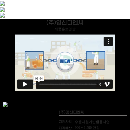
(주)영신디엔씨
제품홍보영상
(주)영신디엔씨
지원사업
수출지원기반활용사업
900 ~ 1,500 만원
제작예산