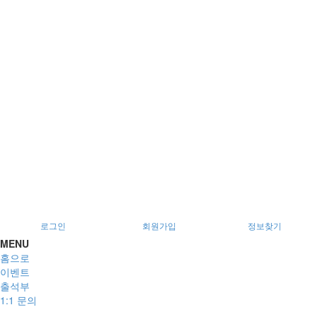
서울특별시 광진구 아차산로78길 56, 2층
로그인
회원가입
정보찾기
MENU
홈으로
이벤트
출석부
1:1 문의