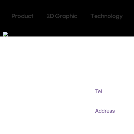
Product 2D Graphic Technology
Adapted Content Service
GB CULTURE
Tel
gbculture@gbculture.com
070.4240.2301
Address
대구
광역
시 남구 이천로 128, 3층