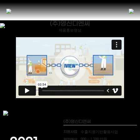
(주)영신디엔씨
제품홍보영상
(주)영신디엔씨
지원사업
수출지원기반활용사업
900 ~ 1,500 만원
제작예산