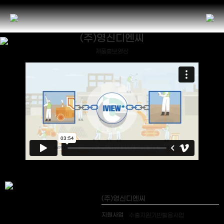
(주)영신디엔씨
제품홍보영상
(주)영신디엔씨
지원사업
수출지원기반활용사업