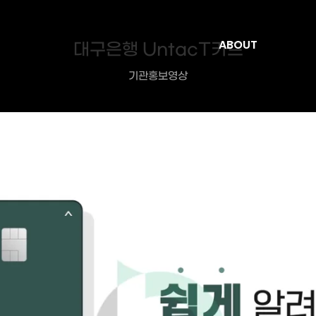
대구은행 UntacT카드
ABOUT
기관홍보영상