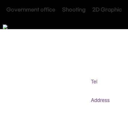
Government office Shooting 2D Graphic
Adapted Content Service
GB CULTURE
Tel
gbculture@gbculture.com
070.4240.2301
Address
대구
광역
시 남구 이천로 128, 3층