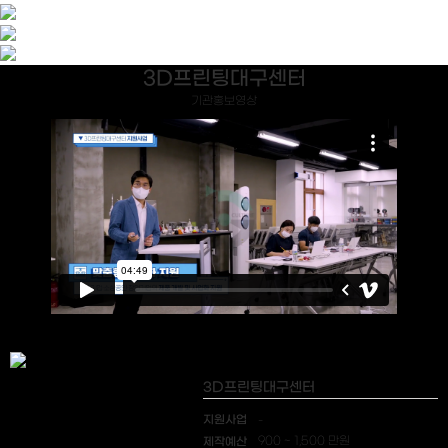
3D프린팅대구센터
기관홍보영상
3D프린팅대구센터
지원사업
-
제작예산
900 ~ 1,500 만원