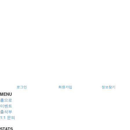
서울특별시 광진구 아차산로78길 56, 2층
로그인
회원가입
정보찾기
MENU
홈으로
이벤트
출석부
1:1 문의
STATS