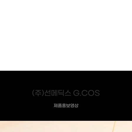
(주)선메딕스 G.COS
제품홍보영상