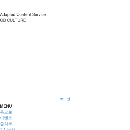
Adapted Content Service
GB CULTURE
About
Portfolio
Process
R&D
로그인
MENU
홈으로
이벤트
출석부
1:1 문의