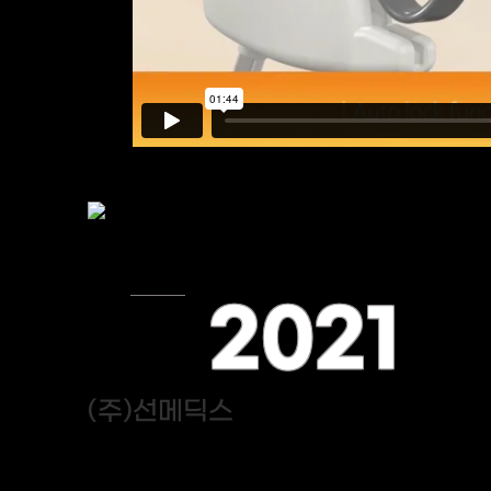
2021
(주)선메딕스