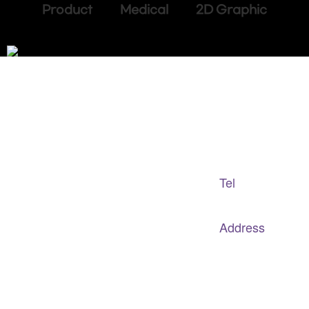
Product Medical 2D Graphic
Adapted Content Service
GB CULTURE
Tel
gbculture@gbculture.com
070.4240.2301
Address
대구
광역
시 남구 이천로 128, 3층
서울특별시 광진구 아차산로78길 56, 2층