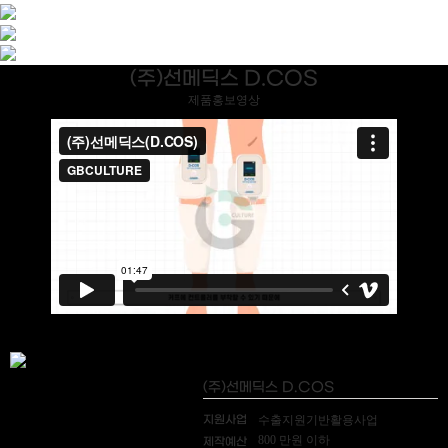
(주)선메딕스 D.COS
제품홍보영상
(주)선메딕스 D.COS
지원사업
수출지원기반활용사업
800 만원 이하
제작예산