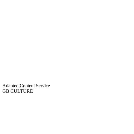
Adapted Content Service
GB CULTURE
About
Portfolio
Process
R&D