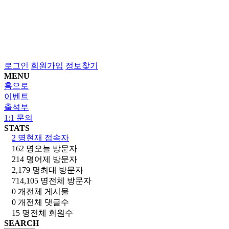
로그인
회원가입
정보찾기
MENU
홈으로
이벤트
출석부
1:1 문의
STATS
2 명
현재 접속자
162 명
오늘 방문자
214 명
어제 방문자
2,179 명
최대 방문자
714,105 명
전체 방문자
0 개
전체 게시물
0 개
전체 댓글수
15 명
전체 회원수
SEARCH