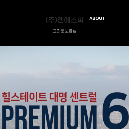
(주)엠에스씨
ABOUT
그외홍보영상