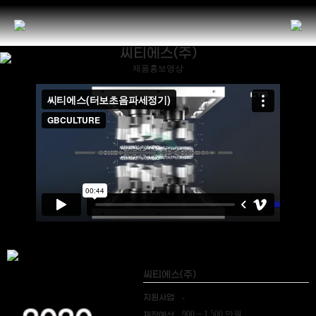
씨티에스(주)
제품홍보영상
씨티에스(주)
지원사업
-
900 ~ 1,500 만원
제작예산