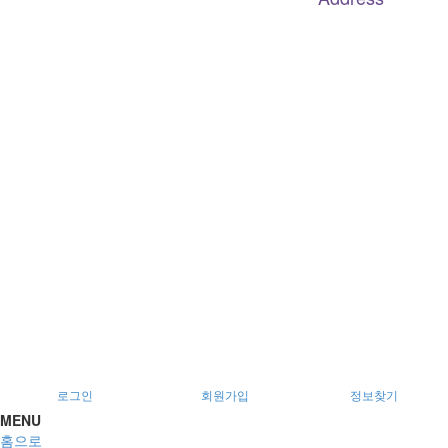
대구
광역
시 남구 이천로 128, 3층
서울특별시 광진구 아차산로78길 56, 2층
로그인
회원가입
정보찾기
MENU
홈으로