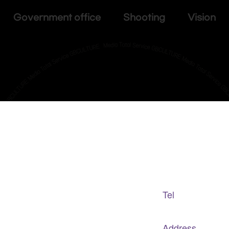
Government office Shooting Vision
Adapted Content Service
GB CULTURE
Tel
gbculture@gbculture.com
070.4240.2301
Address