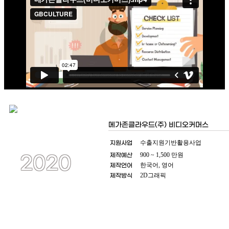
메가존클라우드(주) 비디오커머스
지원사업
수출지원기반활용사업
제작예산
900 ~ 1,500 만원
2020
제작언어
한국어, 영어
제작방식
2D그래픽