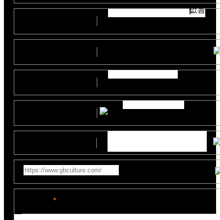
없음
부서
(직위)
예산
지원사업명
제작일정
참고영상링크
문의내용
*