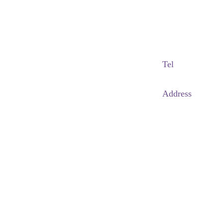
Adapted Content Service
GB CULTURE
gbculture@gbculture.com
Tel
070.4240.2301
Address
대구
광역
시 남
구 이천로 128, 3층
서울특별시 광진구 아차산로78길 56, 2층